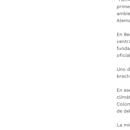
prime
ambie
Aleman
En Be
centr
funda
ofici
Uno d
brech
En es
climát
Colom
de de
La mi