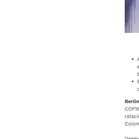
Berlí
COP16
relac
Colom
“Hemo