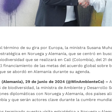
Al término de su gira por Europa, la ministra Susana Muh
estratégica en Noruega y Alemania, que se centró en busc
biodiversidad que se realizará en Cali (Colombia), del 21 d
El financiamiento de las metas del acuerdo global sobre b
que se abordó en Alemania durante su agenda.
n (Alemania), 29 de junio de 2024 (@MinAmbienteCo) –
A
 de biodiversidad, la ministra de Ambiente y Desarrollo 
iones diplomáticas con Noruega y Alemania, dos países ali
bia y que serán actores clave durante la cumbre mundial 
s terminado nuestra visita estratégica a Noruega y Alem