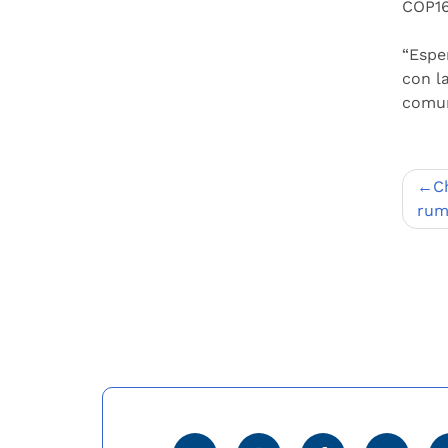
COP16 
“Espe
con l
comun
Nav
C
de
rum
entr