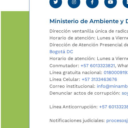
Ministerio de Ambiente y D
Dirección ventanilla única de radic
Horario de atención: Lunes a Viern
Dirección de Atención Presencial de
Bogotá DC
Horario de atención: Lunes a Vier
Conmutador:
+57 6013323821
, Wha
Línea gratuita nacional:
018000919
Línea Celular:
+57 3133463676
Correo institucional:
info@minambi
Denunciar actos de corrupción:
so
Línea Anticorrupción:
+57 6013323
Notificaciones judiciales:
procesos