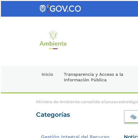
Saltar
al
contenido
clave
Inicio
Transparencia y Acceso a la
Información Pública
Ministra de Ambiente consolida alianzas estratég
Categorías
Gestión Integral del Recurso
Notic