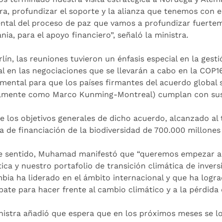
ra, profundizar el soporte y la alianza que tenemos con e
ntal del proceso de paz que vamos a profundizar fuerte
ia, para el apoyo financiero”, señaló la ministra.
rlín, las reuniones tuvieron un énfasis especial en la gest
al en las negociaciones que se llevarán a cabo en la COP1
mental para que los países firmantes del acuerdo global 
almente como Marco Kunming-Montreal) cumplan con sus
e los objetivos generales de dicho acuerdo, alcanzado al 
a de financiación de la biodiversidad de 700.000 millones 
e sentido, Muhamad manifestó que “queremos empezar a f
ica y nuestro portafolio de transición climática de inversi
bia ha liderado en el ámbito internacional y que ha logra
bate para hacer frente al cambio climático y a la pérdida 
nistra añadió que espera que en los próximos meses se lo