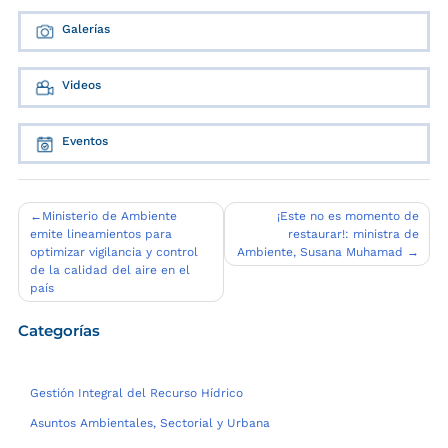
Galerías
Videos
Eventos
Navegación
Ministerio de Ambiente
¡Este no es momento de
emite lineamientos para
restaurar!: ministra de
de
optimizar vigilancia y control
Ambiente, Susana Muhamad
entradas
de la calidad del aire en el
país
Categorías
Gestión Integral del Recurso Hídrico
Asuntos Ambientales, Sectorial y Urbana