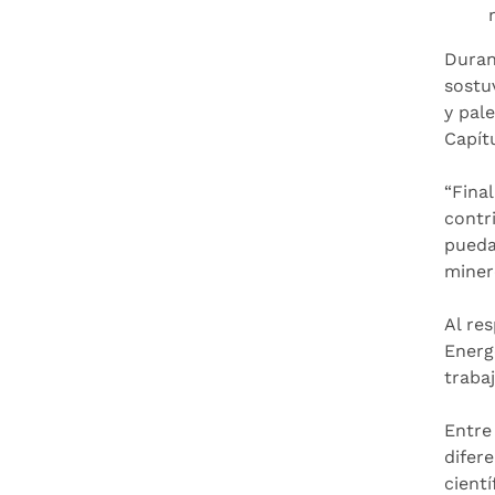
Duran
sostu
y pal
Capítu
“Fina
contr
pueda
miner
Al re
Energ
traba
Entre
difer
cient