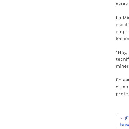
estas
La Mi
escal
empre
los i
“Hoy,
tecni
minerí
En es
quien
proto
Nav
¡
de
busc