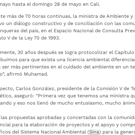
mayo hasta el domingo 28 de mayo en Cali.
te más de 70 horas continuas, la ministra de Ambiente y
vo un diálogo constructivo y de conciliación con las com
enqueras del país, en el Espacio Nacional de Consulta Previ
lo V de la Ley 70 de 1993.
lmente, 30 años después se logra protocolizar el Capítulo 
ibuimos para que exista una licencia ambiental diferenci
 ser más pertinentes en el cuidado del ambiente en un te
o”, afirmó Muhamad.
specto, Carlos González, presidente de la Comisión V de T
ético, aseguró: “Primera vez que tenemos una ministra 
jando y eso nos llenó de mucho entusiasmo, mucho ánim
 las propuestas aprobadas y concertadas con la comunida
encial para la elaboración de proyectos y el apoyo y comp
íficos del Sistema Nacional Ambiental (
Sina
) para la gener