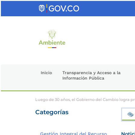
Saltar
al
contenido
clave
Inicio
Transparencia y Acceso a la
Información Pública
Luego de 30 años, el Gobierno del Cambio logra pro
Categorías
Gestión Integral del Recurso
Notic