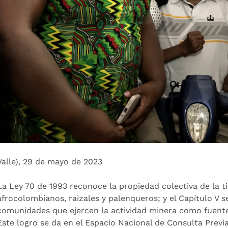
(Valle), 29 de mayo de 2023
La Ley 70 de 1993 reconoce la propiedad colectiva de la t
afrocolombianos, raizales y palenqueros; y el Capítulo V s
comunidades que ejercen la actividad minera como fuent
Este logro se da en el Espacio Nacional de Consulta Previa