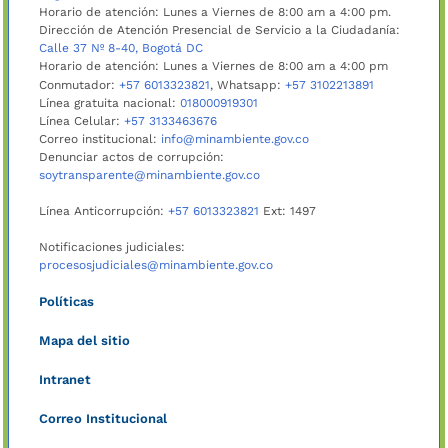
Horario de atención: Lunes a Viernes de 8:00 am a 4:00 pm.
Dirección de Atención Presencial de Servicio a la Ciudadanía:
Calle 37 Nº 8-40, Bogotá DC
Horario de atención: Lunes a Viernes de 8:00 am a 4:00 pm
Conmutador:
+57 6013323821
, Whatsapp:
+57 3102213891
Línea gratuita nacional:
018000919301
Línea Celular:
+57 3133463676
Correo institucional:
info@minambiente.gov.co
Denunciar actos de corrupción:
soytransparente@minambiente.gov.co
Línea Anticorrupción:
+57 6013323821
Ext: 1497
Notificaciones judiciales:
procesosjudiciales@minambiente.gov.co
Políticas
Mapa del sitio
Intranet
Correo Institucional