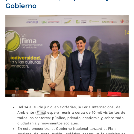
Gobierno
Del 14 al 16 de junio, en Corferias, la Feria Internacional del
Ambiente (
Fima
) espera reunir a cerca de 10 mil visitantes de
todos los sectores: público, privado, academia y, sobre todo,
ciudadanía y movimientos sociales.
En este encuentro, el Gobierno Nacional lanzará el Plan
Nacional de Restauración Ecológica, construirá la posición de