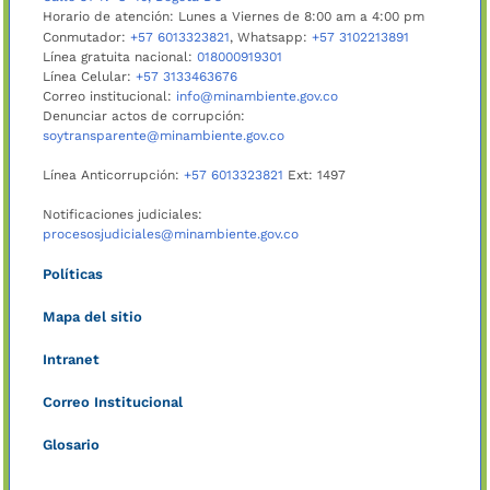
Horario de atención: Lunes a Viernes de 8:00 am a 4:00 pm
Conmutador:
+57 6013323821
, Whatsapp:
+57 3102213891
Línea gratuita nacional:
018000919301
Línea Celular:
+57 3133463676
Correo institucional:
info@minambiente.gov.co
Denunciar actos de corrupción:
soytransparente@minambiente.gov.co
Línea Anticorrupción:
+57 6013323821
Ext: 1497
Notificaciones judiciales:
procesosjudiciales@minambiente.gov.co
Políticas
Mapa del sitio
Intranet
Correo Institucional
Glosario