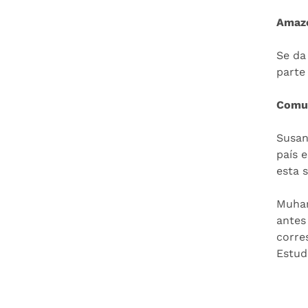
Amaz
Se da
parte 
Comun
Susan
país 
esta 
Muham
antes
corre
Estud