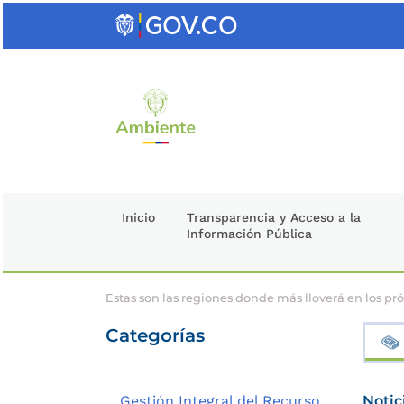
Saltar
al
contenido
clave
Inicio
Transparencia y Acceso a la
Información Pública
Estas son las regiones donde más lloverá en los p
Categorías
Gestión Integral del Recurso
Notic