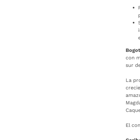
Bogot
con m
sur d
La pr
crecie
amazó
Magda
Caque
El co