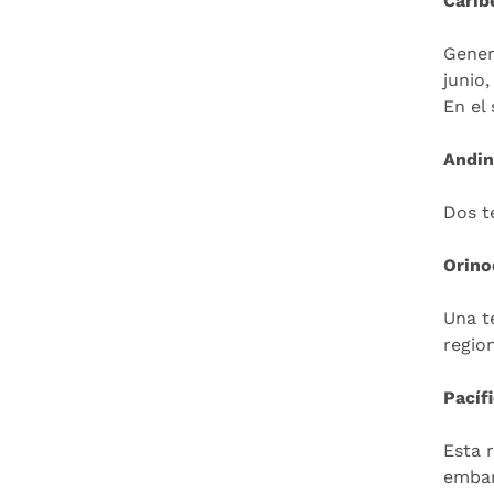
Carib
Gener
junio
En el
Andin
Dos t
Orino
Una t
regio
Pacíf
Esta 
embar