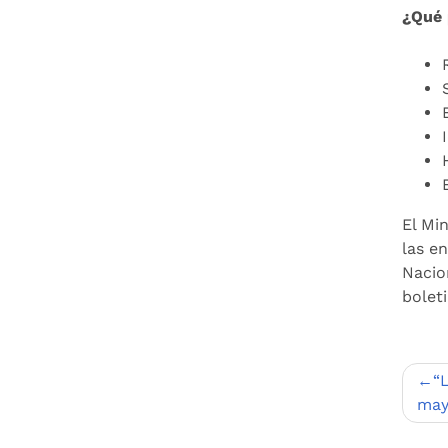
¿Qué 
El Mi
las e
Nacio
boleti
Nav
“
de
may
entr