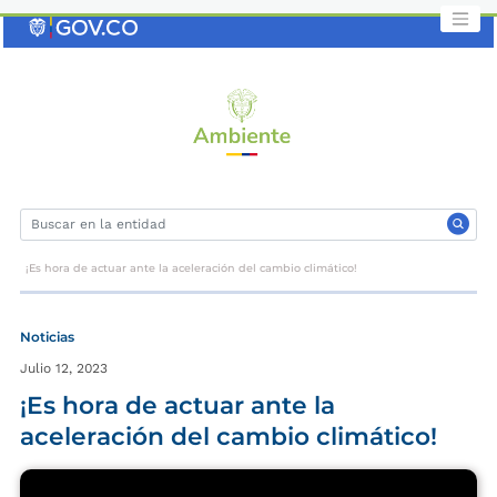
Saltar
al
contenido
clave
¡Es hora de actuar ante la aceleración del cambio climático!
Noticias
Julio 12, 2023
¡Es hora de actuar ante la
aceleración del cambio climático!