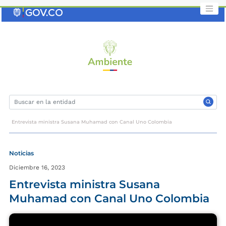
Saltar
al
contenido
clave
Entrevista ministra Susana Muhamad con Canal Uno Colombia
Noticias
Diciembre 16, 2023
Entrevista ministra Susana
Muhamad con Canal Uno Colombia