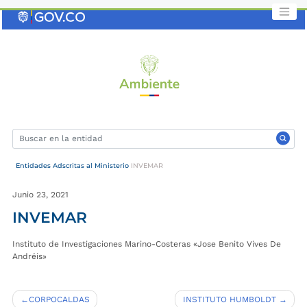
Saltar
al
contenido
clave
Entidades Adscritas al Ministerio
INVEMAR
Junio 23, 2021
INVEMAR
Instituto de Investigaciones Marino-Costeras «Jose Benito Vives De
Andréis»
Navegación
CORPOCALDAS
INSTITUTO HUMBOLDT