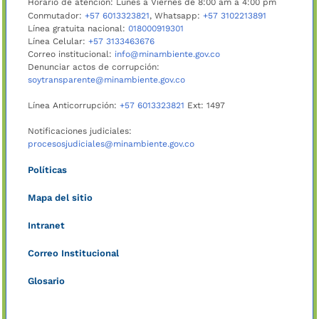
Horario de atención: Lunes a Viernes de 8:00 am a 4:00 pm
Conmutador:
+57 6013323821
, Whatsapp:
+57 3102213891
Línea gratuita nacional:
018000919301
Línea Celular:
+57 3133463676
Correo institucional:
info@minambiente.gov.co
Denunciar actos de corrupción:
soytransparente@minambiente.gov.co
Línea Anticorrupción:
+57 6013323821
Ext: 1497
Notificaciones judiciales:
procesosjudiciales@minambiente.gov.co
Políticas
Mapa del sitio
Intranet
Correo Institucional
Glosario