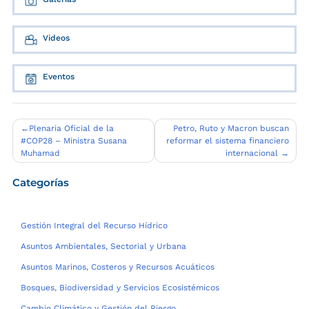
Videos
Eventos
Navegación
Plenaria Oficial de la
Petro, Ruto y Macron buscan
#COP28 – Ministra Susana
reformar el sistema financiero
de
Muhamad
internacional
entradas
Categorías
Gestión Integral del Recurso Hídrico
Asuntos Ambientales, Sectorial y Urbana
Asuntos Marinos, Costeros y Recursos Acuáticos
Bosques, Biodiversidad y Servicios Ecosistémicos
Cambio Climático y Gestión del Riesgo