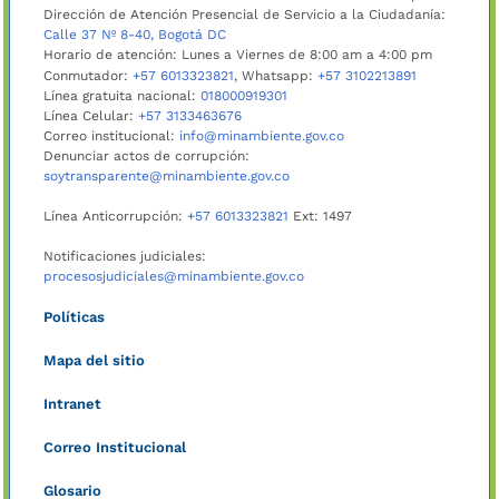
Dirección de Atención Presencial de Servicio a la Ciudadanía:
Calle 37 Nº 8-40, Bogotá DC
Horario de atención: Lunes a Viernes de 8:00 am a 4:00 pm
Conmutador:
+57 6013323821
, Whatsapp:
+57 3102213891
Línea gratuita nacional:
018000919301
Línea Celular:
+57 3133463676
Correo institucional:
info@minambiente.gov.co
Denunciar actos de corrupción:
soytransparente@minambiente.gov.co
Línea Anticorrupción:
+57 6013323821
Ext: 1497
Notificaciones judiciales:
procesosjudiciales@minambiente.gov.co
Políticas
Mapa del sitio
Intranet
Correo Institucional
Glosario