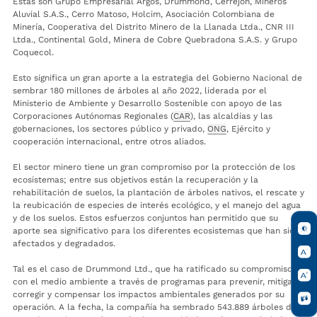
Estas son Grupo Empresarial Argos, Drummond, Cerrejón, Mineros
Aluvial S.A.S., Cerro Matoso, Holcim, Asociación Colombiana de
Minería, Cooperativa del Distrito Minero de la Llanada Ltda., CNR III
Ltda., Continental Gold, Minera de Cobre Quebradona S.A.S. y Grupo
Coquecol.
Esto significa un gran aporte a la estrategia del Gobierno Nacional de
sembrar 180 millones de árboles al año 2022, liderada por el
Ministerio de Ambiente y Desarrollo Sostenible con apoyo de las
Corporaciones Autónomas Regionales (
CAR
), las alcaldías y las
gobernaciones, los sectores público y privado,
ONG
, Ejército y
cooperación internacional, entre otros aliados.
El sector minero tiene un gran compromiso por la protección de los
ecosistemas; entre sus objetivos están la recuperación y la
rehabilitación de suelos, la plantación de árboles nativos, el rescate y
la reubicación de especies de interés ecológico, y el manejo del agua
y de los suelos. Estos esfuerzos conjuntos han permitido que su
aporte sea significativo para los diferentes ecosistemas que han sido
afectados y degradados.
Tal es el caso de Drummond Ltd., que ha ratificado su compromiso
con el medio ambiente a través de programas para prevenir, mitigar,
corregir y compensar los impactos ambientales generados por su
operación. A la fecha, la compañía ha sembrado 543.889 árboles de