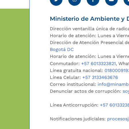
Ministerio de Ambiente y D
Dirección ventanilla única de radic
Horario de atención: Lunes a Viern
Dirección de Atención Presencial de
Bogotá DC
Horario de atención: Lunes a Vier
Conmutador:
+57 6013323821
, Wha
Línea gratuita nacional:
018000919
Línea Celular:
+57 3133463676
Correo institucional:
info@minambi
Denunciar actos de corrupción:
so
Línea Anticorrupción:
+57 6013323
Notificaciones judiciales:
procesos