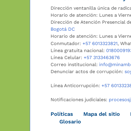
Dirección ventanilla única de radic
Horario de atención: Lunes a Viern
Dirección de Atención Presencial de
Bogotá DC
Horario de atención: Lunes a Vier
Conmutador:
+57 6013323821
, Wha
Línea gratuita nacional:
018000919
Línea Celular:
+57 3133463676
Correo institucional:
info@minambi
Denunciar actos de corrupción:
so
Línea Anticorrupción:
+57 6013323
Notificaciones judiciales:
procesos
Políticas
Mapa del sitio
Glosario