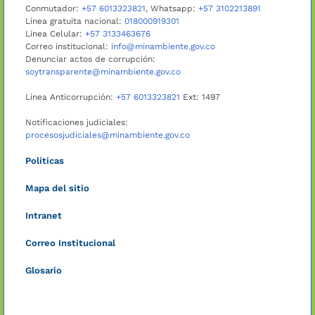
Conmutador:
+57 6013323821
, Whatsapp:
+57 3102213891
Línea gratuita nacional:
018000919301
Línea Celular:
+57 3133463676
Correo institucional:
info@minambiente.gov.co
Denunciar actos de corrupción:
soytransparente@minambiente.gov.co
Línea Anticorrupción:
+57 6013323821
Ext: 1497
Notificaciones judiciales:
procesosjudiciales@minambiente.gov.co
Políticas
Mapa del sitio
Intranet
Correo Institucional
Glosario