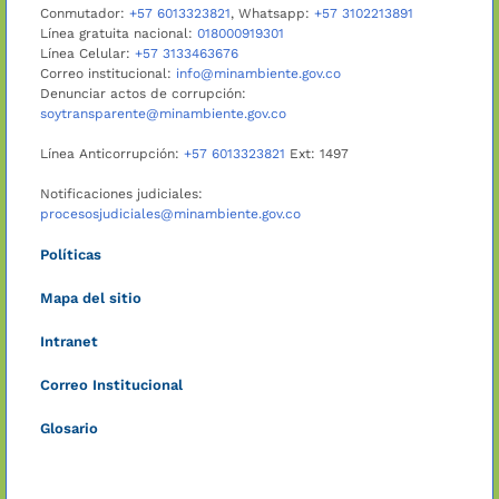
Conmutador:
+57 6013323821
, Whatsapp:
+57 3102213891
Línea gratuita nacional:
018000919301
Línea Celular:
+57 3133463676
Correo institucional:
info@minambiente.gov.co
Denunciar actos de corrupción:
soytransparente@minambiente.gov.co
Línea Anticorrupción:
+57 6013323821
Ext: 1497
Notificaciones judiciales:
procesosjudiciales@minambiente.gov.co
Políticas
Mapa del sitio
Intranet
Correo Institucional
Glosario