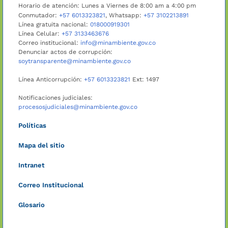
Horario de atención: Lunes a Viernes de 8:00 am a 4:00 pm
Conmutador:
+57 6013323821
, Whatsapp:
+57 3102213891
Línea gratuita nacional:
018000919301
Línea Celular:
+57 3133463676
Correo institucional:
info@minambiente.gov.co
Denunciar actos de corrupción:
soytransparente@minambiente.gov.co
Línea Anticorrupción:
+57 6013323821
Ext: 1497
Notificaciones judiciales:
procesosjudiciales@minambiente.gov.co
Políticas
Mapa del sitio
Intranet
Correo Institucional
Glosario