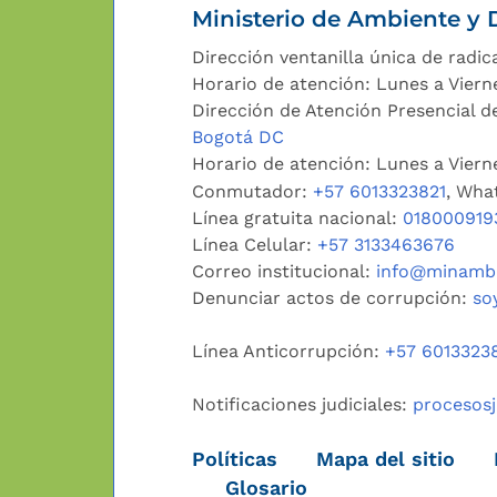
Ministerio de Ambiente y D
Dirección ventanilla única de radic
Horario de atención: Lunes a Viern
Dirección de Atención Presencial de
Bogotá DC
Horario de atención: Lunes a Vier
Conmutador:
+57 6013323821
, Wha
Línea gratuita nacional:
018000919
Línea Celular:
+57 3133463676
Correo institucional:
info@minambi
Denunciar actos de corrupción:
so
Línea Anticorrupción:
+57 6013323
Notificaciones judiciales:
procesos
Políticas
Mapa del sitio
Glosario