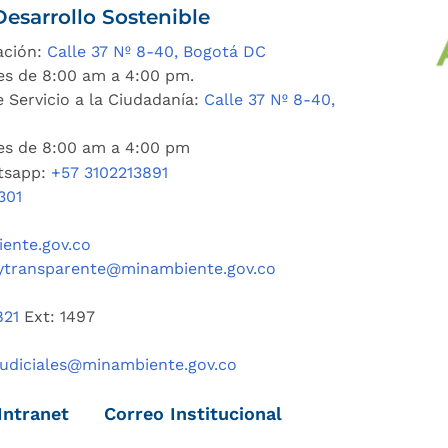
esarrollo Sostenible
ación:
Calle 37 Nº 8-40, Bogotá DC
es de 8:00 am a 4:00 pm.
 Servicio a la Ciudadanía:
Calle 37 Nº 8-40,
nes de 8:00 am a 4:00 pm
tsapp:
+57 3102213891
301
ente.gov.co
ytransparente@minambiente.gov.co
821
Ext: 1497
judiciales@minambiente.gov.co
Intranet
Correo Institucional