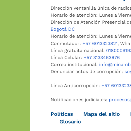
Dirección ventanilla única de radic
Horario de atención: Lunes a Viern
Dirección de Atención Presencial de
Bogotá DC
Horario de atención: Lunes a Vier
Conmutador:
+57 6013323821
, Wha
Línea gratuita nacional:
018000919
Línea Celular:
+57 3133463676
Correo institucional:
info@minambi
Denunciar actos de corrupción:
so
Línea Anticorrupción:
+57 6013323
Notificaciones judiciales:
procesos
Políticas
Mapa del sitio
Glosario