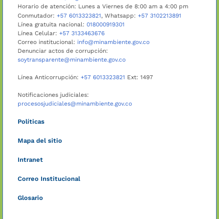
Horario de atención: Lunes a Viernes de 8:00 am a 4:00 pm
Conmutador:
+57 6013323821
, Whatsapp:
+57 3102213891
Línea gratuita nacional:
018000919301
Línea Celular:
+57 3133463676
Correo institucional:
info@minambiente.gov.co
Denunciar actos de corrupción:
soytransparente@minambiente.gov.co
Línea Anticorrupción:
+57 6013323821
Ext: 1497
Notificaciones judiciales:
procesosjudiciales@minambiente.gov.co
Políticas
Mapa del sitio
Intranet
Correo Institucional
Glosario