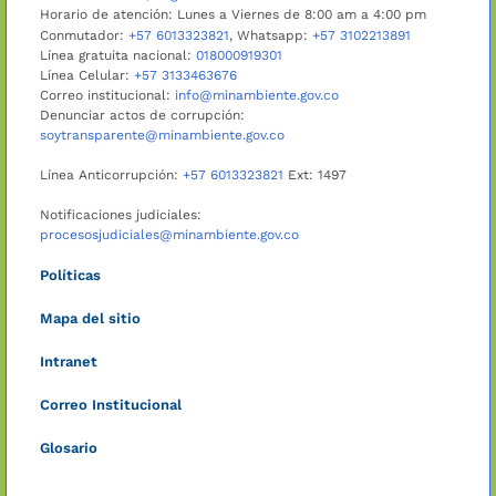
Horario de atención: Lunes a Viernes de 8:00 am a 4:00 pm
Conmutador:
+57 6013323821
, Whatsapp:
+57 3102213891
Línea gratuita nacional:
018000919301
Línea Celular:
+57 3133463676
Correo institucional:
info@minambiente.gov.co
Denunciar actos de corrupción:
soytransparente@minambiente.gov.co
Línea Anticorrupción:
+57 6013323821
Ext: 1497
Notificaciones judiciales:
procesosjudiciales@minambiente.gov.co
Políticas
Mapa del sitio
Intranet
Correo Institucional
Glosario