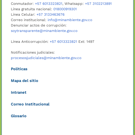
Conmutador:
+57 6013323821
, Whatsapp:
+57 3102213891
Línea gratuita nacional:
018000919301
Línea Celular:
+57 3133463676
Correo institucional:
info@minambiente.gov.co
Denunciar actos de corrupción:
soytransparente@minambiente.gov.co
Línea Anticorrupción:
+57 6013323821
Ext: 1497
Notificaciones judiciales:
procesosjudiciales@minambiente.gov.co
Políticas
Mapa del sitio
Intranet
Correo Institucional
Glosario