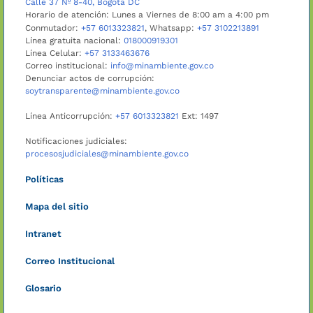
Calle 37 Nº 8-40, Bogotá DC
Horario de atención: Lunes a Viernes de 8:00 am a 4:00 pm
Conmutador:
+57 6013323821
, Whatsapp:
+57 3102213891
Línea gratuita nacional:
018000919301
Línea Celular:
+57 3133463676
Correo institucional:
info@minambiente.gov.co
Denunciar actos de corrupción:
soytransparente@minambiente.gov.co
Línea Anticorrupción:
+57 6013323821
Ext: 1497
Notificaciones judiciales:
procesosjudiciales@minambiente.gov.co
Políticas
Mapa del sitio
Intranet
Correo Institucional
Glosario