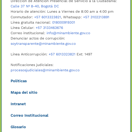
Dirección de Atención Presencial de Servicio a la Ciudadanía:
Calle 37 Nº 8-40, Bogotá DC
Horario de atención: Lunes a Viernes de 8:00 am a 4:00 pm
Conmutador:
+57 6013323821
, Whatsapp:
+57 3102213891
Línea gratuita nacional:
018000919301
Línea Celular:
+57 3133463676
Correo institucional:
info@minambiente.gov.co
Denunciar actos de corrupción:
soytransparente@minambiente.gov.co
Línea Anticorrupción:
+57 6013323821
Ext: 1497
Notificaciones judiciales:
procesosjudiciales@minambiente.gov.co
Políticas
Mapa del sitio
Intranet
Correo Institucional
Glosario