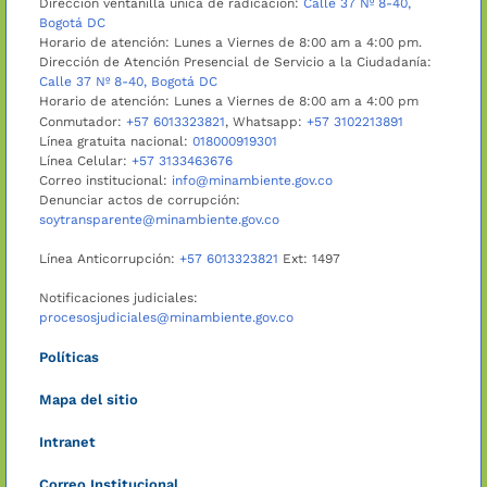
Dirección ventanilla única de radicación:
Calle 37 Nº 8-40,
Bogotá DC
Horario de atención: Lunes a Viernes de 8:00 am a 4:00 pm.
Dirección de Atención Presencial de Servicio a la Ciudadanía:
Calle 37 Nº 8-40, Bogotá DC
Horario de atención: Lunes a Viernes de 8:00 am a 4:00 pm
Conmutador:
+57 6013323821
, Whatsapp:
+57 3102213891
Línea gratuita nacional:
018000919301
Línea Celular:
+57 3133463676
Correo institucional:
info@minambiente.gov.co
Denunciar actos de corrupción:
soytransparente@minambiente.gov.co
Línea Anticorrupción:
+57 6013323821
Ext: 1497
Notificaciones judiciales:
procesosjudiciales@minambiente.gov.co
Políticas
Mapa del sitio
Intranet
Correo Institucional