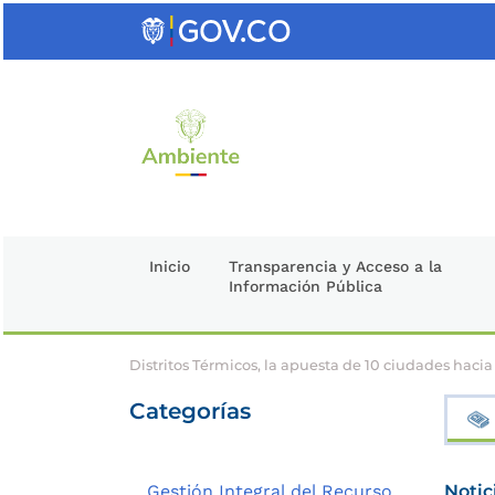
Saltar
al
contenido
clave
Inicio
Transparencia y Acceso a la
Información Pública
Distritos Térmicos, la apuesta de 10 ciudades hacia
Categorías
Gestión Integral del Recurso
Notic