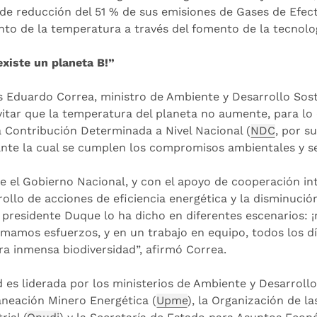
de reducción del 51 % de sus emisiones de Gases de Efect
to de la temperatura a través del fomento de la tecnolog
existe un planeta B!”
s Eduardo Correa, ministro de Ambiente y Desarrollo Sost
vitar que la temperatura del planeta no aumente, para lo 
a Contribución Determinada a Nivel Nacional (
NDC
, por su
nte la cual se cumplen los compromisos ambientales y se
e el Gobierno Nacional, y con el apoyo de cooperación in
rollo de acciones de eficiencia energética y la disminuci
 presidente Duque lo ha dicho en diferentes escenarios: ¡
imamos esfuerzos, y en un trabajo en equipo, todos los d
ra inmensa biodiversidad”, afirmó Correa.
d es liderada por los ministerios de Ambiente y Desarrollo
aneación Minero Energética (
Upme
), la Organización de l