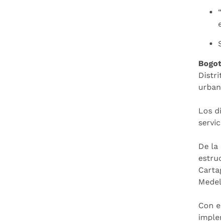
Bogot
Distr
urban
Los d
servic
De la 
estru
Carta
Medel
Con e
imple