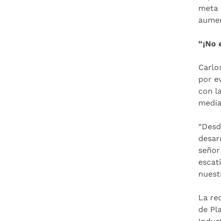
meta 
aumen
“¡No 
Carlo
por e
con l
media
“Desd
desar
señor
escat
nuest
La re
de Pl