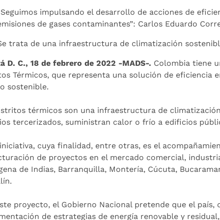
“Seguimos impulsando el desarrollo de acciones de eficien
emisiones de gases contaminantes”: Carlos Eduardo Corre
Se trata de una infraestructura de climatización sostenible
á D. C., 18 de febrero de 2022 -MADS-.
Colombia tiene un
itos Térmicos, que representa una solución de eficiencia e
o sostenible.
istritos térmicos son una infraestructura de climatización
ios tercerizados, suministran calor o frío a edificios públ
iniciativa, cuya finalidad, entre otras, es el acompañamien
cturación de proyectos en el mercado comercial, industrial
gena de Indias, Barranquilla, Montería, Cúcuta, Bucaramang
lín.
ste proyecto, el Gobierno Nacional pretende que el país, c
mentación de estrategias de energía renovable y residual