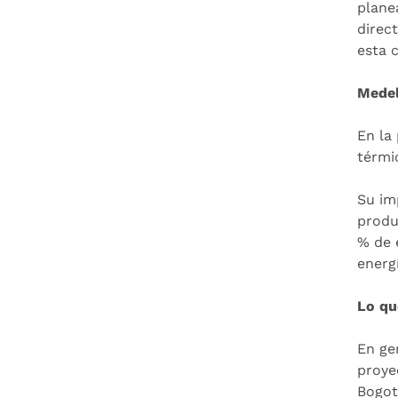
plane
direc
esta c
Medel
En la
térmi
Su im
produ
% de 
energ
Lo qu
En gen
proye
Bogotá