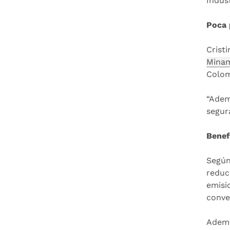
Indust
Poca 
Crist
Minam
Colom
“Adem
segur
Benef
Según
reduc
emisi
conve
Ademá