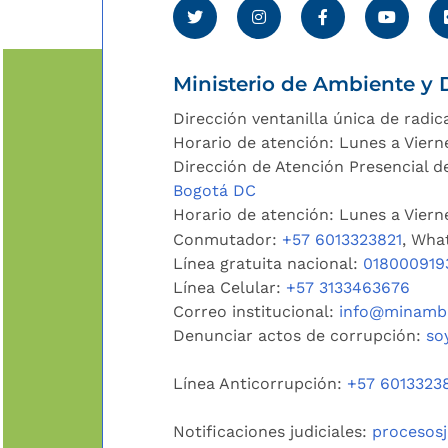
Ministerio de Ambiente y D
Dirección ventanilla única de radic
Horario de atención: Lunes a Viern
Dirección de Atención Presencial de
Bogotá DC
Horario de atención: Lunes a Vier
Conmutador:
+57 6013323821
, Wha
Línea gratuita nacional:
018000919
Línea Celular:
+57 3133463676
Correo institucional:
info@minambi
Denunciar actos de corrupción:
so
Línea Anticorrupción:
+57 6013323
Notificaciones judiciales:
procesos