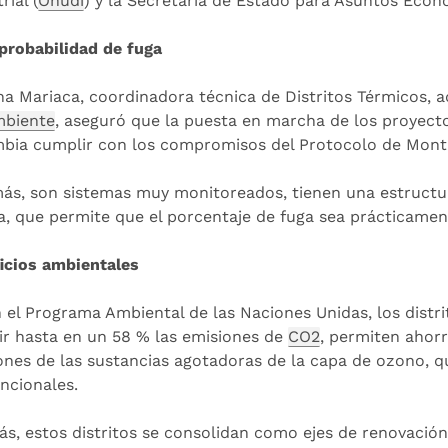
rial (
Onudi
) y la Secretaría de Estado para Asuntos Econ
probabilidad de fuga
ina Mariaca, coordinadora técnica de Distritos Térmicos, 
biente
, aseguró que la puesta en marcha de los proyecto
bia cumplir con los compromisos del Protocolo de Montr
ás, son sistemas muy monitoreados, tienen una estructur
a, que permite que el porcentaje de fuga sea prácticamen
icios ambientales
 el Programa Ambiental de las Naciones Unidas, los distri
ir hasta en un 58 % las emisiones de
CO2
, permiten ahor
ones de las sustancias agotadoras de la capa de ozono, q
ncionales.
s, estos distritos se consolidan como ejes de renovación