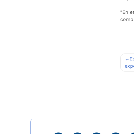
“En e
como l
Nav
E
de
exp
entr