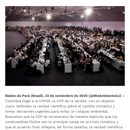
Belém do Pará (Brasil), 22 de noviembre de 2025 (@MinAmbienteCo) –
Colombia llegó a la COP30, la COP de la verdad, con un objetivo
claro: defender la verdad científica sobre el cambio climático y
tomar decisiones urgentes para evitar un colapso ambiental.
Buscamos que la COP se reconociera de manera explícita que los
combustibles fósiles son la principal causa de la crisis climática y
que el acuerdo final reflejara, de forma taxativa, la verdad científica