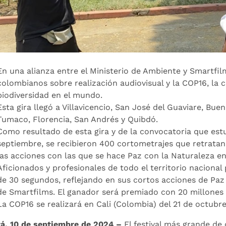
En una alianza entre el Ministerio de Ambiente y Smartfi
colombianos sobre realización audiovisual y la COP16, l
biodiversidad en el mundo.
Esta gira llegó a Villavicencio, San José del Guaviare, Bu
Tumaco, Florencia, San Andrés y Quibdó.
Como resultado de esta gira y de la convocatoria que est
septiembre, se recibieron 400 cortometrajes que retratan
las acciones con las que se hace Paz con la Naturaleza en 
Aficionados y profesionales de todo el territorio nacional
de 30 segundos, reflejando en sus cortos acciones de Paz
de Smartfilms. El ganador será premiado con 20 millones 
La COP16 se realizará en Cali (Colombia) del 21 de octubre
á, 10 de septiembre de 2024 –
El festival más grande de