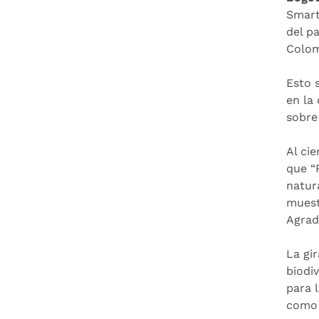
Smart
del p
Colom
Esto 
en la
sobre
Al ci
que “
natur
muest
Agrad
La gi
biodi
para 
como 