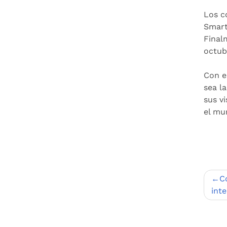
Los c
Smart
Final
octub
Con e
sea l
sus v
el mu
Nav
C
de
int
entr