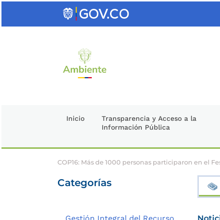
Saltar
al
contenido
clave
Inicio
Transparencia y Acceso a la
Información Pública
COP16: Más de 1000 personas participaron en el Fes
Categorías
Gestión Integral del Recurso
Notic