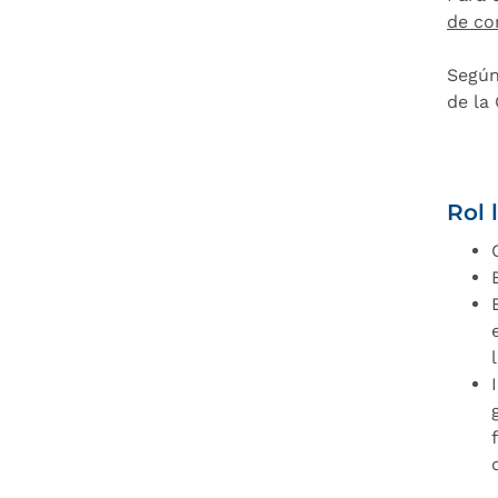
de co
Según
de la
Rol 