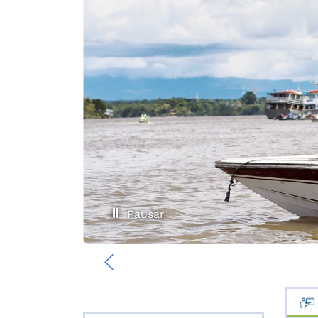
Pausar
‹