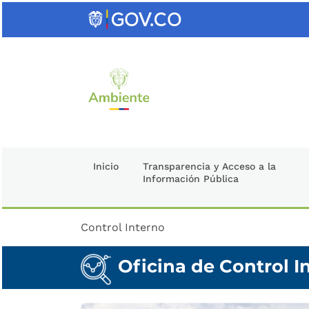
Saltar
al
contenido
clave
Inicio
Transparencia y Acceso a la
Información Pública
Control Interno
Oficina de Control I