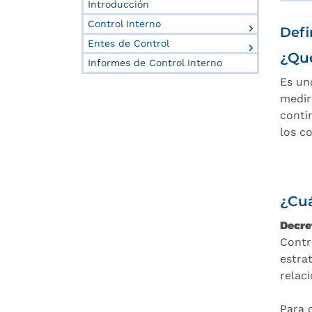
Introducción
Control Interno
Defi
Entes de Control
¿Qué
Informes de Control Interno
Es un
medir
conti
los c
¿Cuá
Decre
Contr
estra
relac
Para 