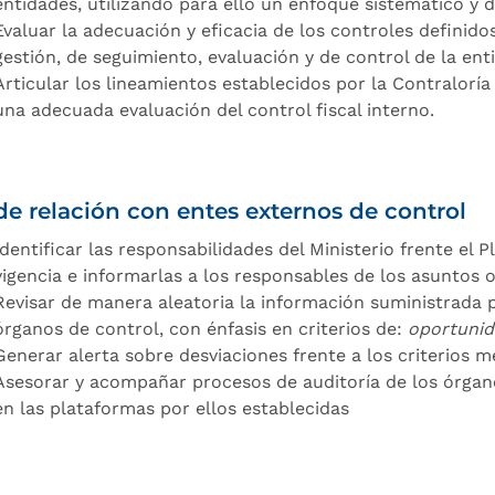
entidades, utilizando para ello un enfoque sistemático y d
Evaluar la adecuación y eficacia de los controles definid
gestión, de seguimiento, evaluación y de control de la ent
Articular los lineamientos establecidos por la Contralorí
una adecuada evaluación del control fiscal interno.
de relación con entes externos de control
Identificar las responsabilidades del Ministerio frente el Pl
vigencia e informarlas a los responsables de los asuntos 
Revisar de manera aleatoria la información suministrada p
órganos de control, con énfasis en criterios de:
oportunida
Generar alerta sobre desviaciones frente a los criterios 
Asesorar y acompañar procesos de auditoría de los órgano
en las plataformas por ellos establecidas