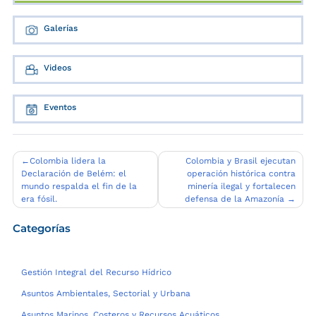
Galerías
Videos
Eventos
Navegación
Colombia lidera la
Colombia y Brasil ejecutan
Declaración de Belém: el
operación histórica contra
de
mundo respalda el fin de la
minería ilegal y fortalecen
entradas
era fósil.
defensa de la Amazonía
Categorías
Gestión Integral del Recurso Hídrico
Asuntos Ambientales, Sectorial y Urbana
Asuntos Marinos, Costeros y Recursos Acuáticos