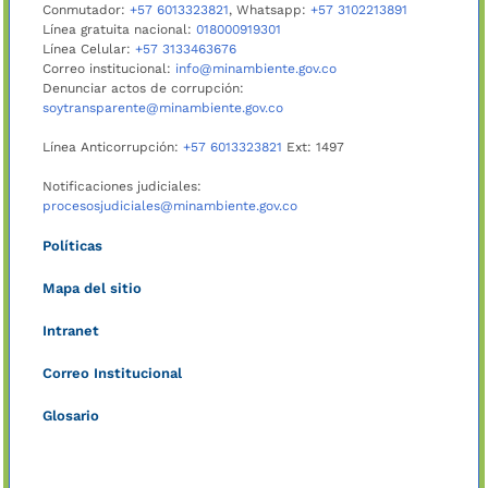
Conmutador:
+57 6013323821
, Whatsapp:
+57 3102213891
Línea gratuita nacional:
018000919301
Línea Celular:
+57 3133463676
Correo institucional:
info@minambiente.gov.co
Denunciar actos de corrupción:
soytransparente@minambiente.gov.co
Línea Anticorrupción:
+57 6013323821
Ext: 1497
Notificaciones judiciales:
procesosjudiciales@minambiente.gov.co
Políticas
Mapa del sitio
Intranet
Correo Institucional
Glosario