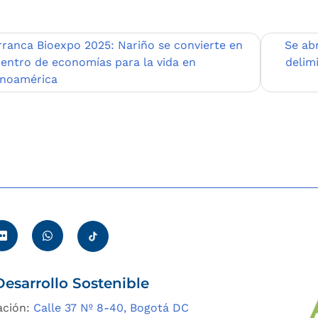
egación
rranca Bioexpo 2025: Nariño se convierte en
Se ab
centro de economías para la vida en
delim
inoamérica
adas
esarrollo Sostenible
ación:
Calle 37 Nº 8-40, Bogotá DC