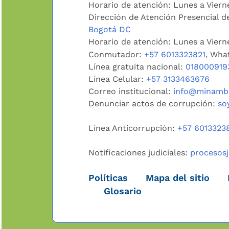
Horario de atención: Lunes a Viern
Dirección de Atención Presencial de
Bogotá DC
Horario de atención: Lunes a Vier
Conmutador:
+57 6013323821
, Wha
Línea gratuita nacional:
018000919
Línea Celular:
+57 3133463676
Correo institucional:
info@minambi
Denunciar actos de corrupción:
so
Línea Anticorrupción:
+57 6013323
Notificaciones judiciales:
procesos
Políticas
Mapa del sitio
Glosario