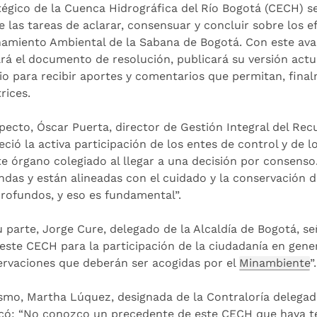
tégico de la Cuenca Hidrográfica del Río Bogotá (CECH) s
e las tareas de aclarar, consensuar y concluir sobre los ef
amiento Ambiental de la Sabana de Bogotá. Con este avan
ará el documento de resolución, publicará su versión actu
io para recibir aportes y comentarios que permitan, final
rices.
specto, Óscar Puerta, director de Gestión Integral del Rec
eció la activa participación de los entes de control y de
te órgano colegiado al llegar a una decisión por consens
ndas y están alineadas con el cuidado y la conservación 
rofundos, y eso es fundamental”.
u parte, Jorge Cure, delegado de la Alcaldía de Bogotá, se
 este CECH para la participación de la ciudadanía en gen
ervaciones que deberán ser acogidas por el
Minambiente
”.
smo, Martha Lúquez, designada de la Contraloría delegada
có: “No conozco un precedente de este CECH que haya ten