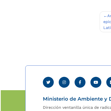
Nav
A
de
epi
Lat
entr
Ministerio de Ambiente y D
Dirección ventanilla única de radic