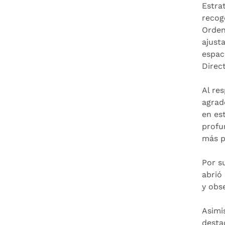
Estra
recog
Orden
ajust
espac
Direct
Al re
agrad
en es
profu
más p
Por s
abrió
y obs
Asimi
desta