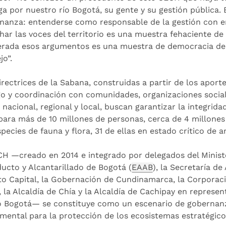
ga por nuestro río Bogotá, su gente y su gestión pública.
nanza: entenderse como responsable de la gestión con e
har las voces del territorio es una muestra fehaciente d
rada esos argumentos es una muestra de democracia delib
jo”.
irectrices de la Sabana, construidas a partir de los apor
go y coordinación con comunidades, organizaciones social
nacional, regional y local, buscan garantizar la integrida
para más de 10 millones de personas, cerca de 4 millones 
species de fauna y flora, 31 de ellas en estado crítico de 
CH —creado en 2014 e integrado por delegados del Minist
ucto y Alcantarillado de Bogotá (
EAAB
), la Secretaría d
ito Capital, la Gobernación de Cundinamarca, la Corpor
, la Alcaldía de Chía y la Alcaldía de Cachipay en represe
ío Bogotá— se constituye como un escenario de gobernanz
mental para la protección de los ecosistemas estratégicos