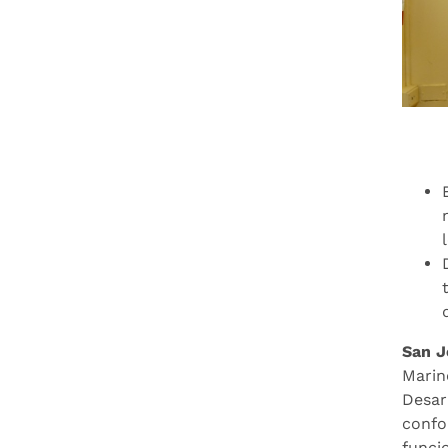
San J
Marin
Desar
confo
funci