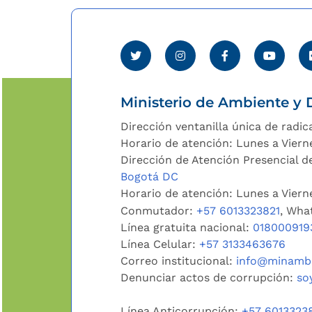
Ministerio de Ambiente y D
Dirección ventanilla única de radic
Horario de atención: Lunes a Viern
Dirección de Atención Presencial de
Bogotá DC
Horario de atención: Lunes a Vier
Conmutador:
+57 6013323821
, Wha
Línea gratuita nacional:
018000919
Línea Celular:
+57 3133463676
Correo institucional:
info@minambi
Denunciar actos de corrupción:
so
Línea Anticorrupción:
+57 6013323