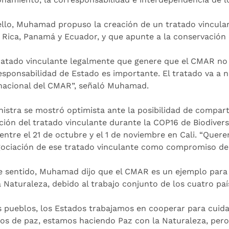
ello, Muhamad propuso la creación de un tratado vinculan
 Rica, Panamá y Ecuador, y que apunte a la conservación
ratado vinculante legalmente que genere que el CMAR no 
esponsabilidad de Estado es importante. El tratado va a ne
nacional del CMAR”, señaló Muhamad.
nistra se mostró optimista ante la posibilidad de compartir
ición del tratado vinculante durante la COP16 de Biodiver
 entre el 21 de octubre y el 1 de noviembre en Cali. “Quer
gociación de ese tratado vinculante como compromiso de l
e sentido, Muhamad dijo que el CMAR es un ejemplo para e
a Naturaleza, debido al trabajo conjunto de los cuatro paí
os pueblos, los Estados trabajamos en cooperar para cuid
los de paz, estamos haciendo Paz con la Naturaleza, pero