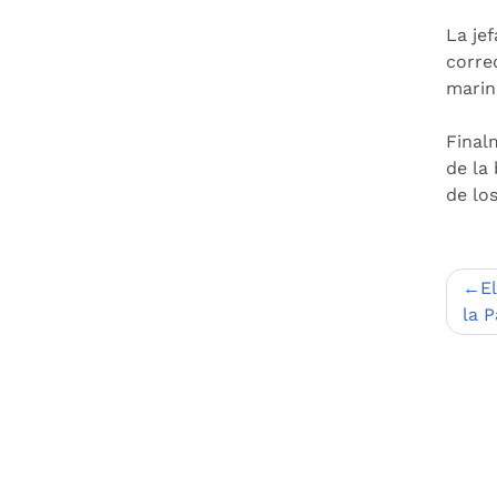
La je
corre
marin
Final
de la
de lo
Nav
E
de
la 
entr