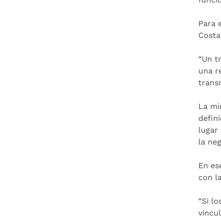
Para 
Costa
“Un t
una r
trans
La mi
defin
lugar
la ne
En es
con l
“Si l
víncu