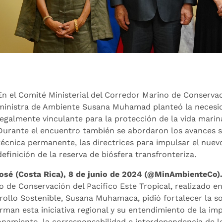
En el Comité Ministerial del Corredor Marino de Conservaci
ministra de Ambiente Susana Muhamad planteó la necesid
legalmente vinculante para la protección de la vida marin
Durante el encuentro también se abordaron los avances s
técnica permanente, las directrices para impulsar el nuev
definición de la reserva de biósfera transfronteriza.
osé (Costa Rica), 8 de junio de 2024 (@MinAmbienteCo)
o de Conservación del Pacifico Este Tropical, realizado en
rollo Sostenible, Susana Muhamaca, pidió fortalecer la s
rman esta iniciativa regional y su entendimiento de la imp
onamiento, la corresponsabilidad e interdependencia de lo