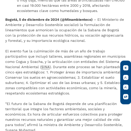
o muy baja, mientras que las áreas artificializadas han crecido
en casi 19.000 hectáreas entre 2000 y 2018, afectando
ecosistemas clave como humedales y bosques.
Bogotá, 5 de diciembre de 2024 (@Minambienteco)
– El Ministerio de
Ambiente y Desarrollo Sostenible socializó la formulación de
lineamientos que armonicen la ocupación de la Sabana de Bogotá
con la protección de sus recursos hídricos, su vocación agropecuaria
y forestal, y su importancia ecológica nacional.
El evento fue la culminación de más de un año de trabajo
participativo que incluyó talleres, asambleas regionales en municipios
como Cogua y Soacha, y la articulación con entidades del Sistema
Nacional Ambiental (
SINA
). Durante este proceso se han planteado
cinco ejes estratégicos: 1. Proteger áreas de importancia ambiental; 2.
Conservar los suelos en agroecosistemas; 3. Estabilizar el suelo
suburbano; 4. Optimizar el uso de las áreas urbanas; y 5. Establecer
zonas compatibles con actividades económicas, como la minería,
respetando ecosistemas estratégicos.
“El futuro de la Sabana de Bogotá depende de una planificación
territorial que integre los factores ambientales, sociales y
económicos. Es hora de articular esfuerzos colectivos para proteger
nuestros recursos naturales y garantizar una mejor calidad de vida
para todos”, afirmó la ministra de Ambiente y Desarrollo Sostenible,
Susana Muhamad.