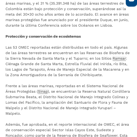
áreas marinas, y el 31 % (35.391.348 ha) de las áreas terrestres de
Colombia están bajo protección y conservación, superándose así la
meta del 30×30 ocho años antes de lo acordado. El avance en áreas
marinas protegidas fue anunciado por el presidente Duque, en junio,
durante la última Conferencia sobre los Océanos en Lisboa.
Protección y conservación de ecosistemas
Las 53 OMEC reportadas están distribuidas en todo el país. Algunas
de las áreas terrestres se encuentran en las Reservas de Biosfera de
la Sierra Nevada de Santa Marta y el Tuparro; en los Sitios
Ramsar
:
Ciénaga Grande de Santa Marta, Estrella Fluvial del Inírida, río Bita,
los Lagos de Tarapoto, Área de Manejo Especial de la Macarena y en
la Zona Amortiguadora de la Serranía de Chiribiquete.
Frente a las áreas marinas, reportadas en el Sistema Nacional de
Áreas Protegidas (
Sinap
), se encuentran la Reserva Natural Cordillera
Submarina Beata, el Distrito Nacional de Manejo Integrado Colinas y
Lomas del Pacífico, la ampliación del Santuario de Flora y Fauna de
Malpelo y el Distrito Nacional de Manejo Integrado Yuruparí –
Malpelo.
Además, fue aprobada, en el reporte internacional de OMEC, el área
de conservación especial Sector Islas Cayos Este, Sudeste y
Roncador, como parte de la Reserva de Biosfera de Seaflower. Esta