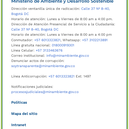
Ministerio de Ambiente y Desarrollo Sostenible
Dirección ventanilla única de radicación:
Calle 37 Nº 8-40,
Bogotá DC
Horario de atención: Lunes a Viernes de 8:00 am a 4:00 pm.
Dirección de Atención Presencial de Servicio a la Ciudadanía:
Calle 37 Nº 8-40, Bogotá DC
Horario de atención: Lunes a Viernes de 8:00 am a 4:00 pm
Conmutador:
+57 6013323821
, Whatsapp:
+57 3102213891
Línea gratuita nacional:
018000919301
Línea Celular:
+57 3133463676
Correo institucional:
info@minambiente.gov.co
Denunciar actos de corrupción:
soytransparente@minambiente.gov.co
Línea Anticorrupción:
+57 6013323821
Ext: 1497
Notificaciones judiciales:
procesosjudiciales@minambiente.gov.co
Políticas
Mapa del sitio
Intranet