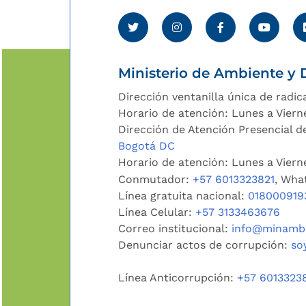
Ministerio de Ambiente y D
Dirección ventanilla única de radic
Horario de atención: Lunes a Viern
Dirección de Atención Presencial de
Bogotá DC
Horario de atención: Lunes a Vier
Conmutador:
+57 6013323821
, Wha
Línea gratuita nacional:
018000919
Línea Celular:
+57 3133463676
Correo institucional:
info@minambi
Denunciar actos de corrupción:
so
Línea Anticorrupción:
+57 6013323