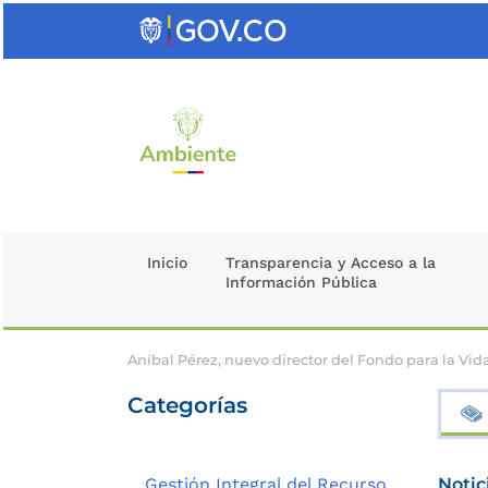
Saltar
al
contenido
clave
Inicio
Transparencia y Acceso a la
Información Pública
Aníbal Pérez, nuevo director del Fondo para la Vida
Categorías
Gestión Integral del Recurso
Notic