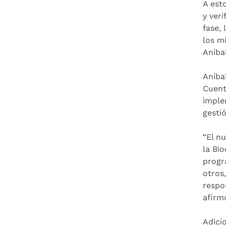
A est
y ver
fase,
los m
Aníba
Aníba
Cuent
imple
gesti
“El n
la Bi
progr
otros
respo
afirm
Adici