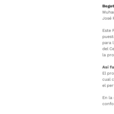
Bogot
Muham
José 
Este 
puest
para 
del C
la pr
Así f
El pr
cual 
el per
En la 
confo