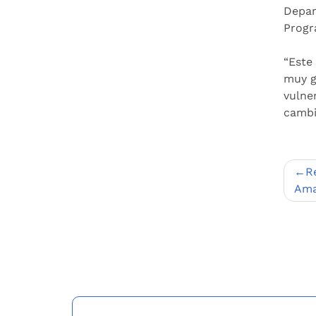
Depar
Progr
“Este
muy g
vulner
cambi
Nav
R
de
Ama
entr