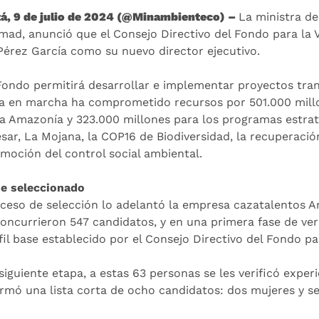
á, 9 de julio de 2024 (@Minambienteco) –
La ministra de
ad, anunció que el Consejo Directivo del Fondo para la Vi
Pérez García como su nuevo director ejecutivo.
Fondo permitirá desarrollar e implementar proyectos tran
a en marcha ha comprometido recursos por 501.000 millo
la Amazonía y 323.000 millones para los programas estraté
esar, La Mojana, la COP16 de Biodiversidad, la recuperació
omoción del control social ambiental.
ue seleccionado
oceso de selección lo adelantó la empresa cazatalentos Ar
concurrieron 547 candidatos, y en una primera fase de ver
fil base establecido por el Consejo Directivo del Fondo par
siguiente etapa, a estas 63 personas se les verificó exper
rmó una lista corta de ocho candidatos: dos mujeres y s