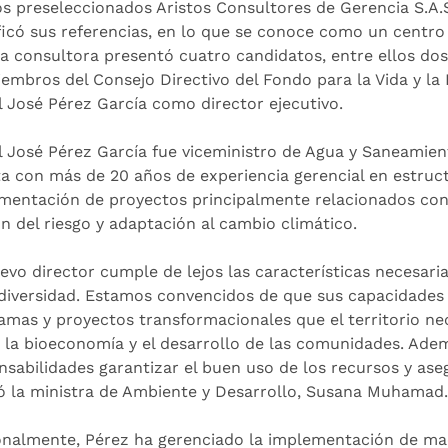
os preseleccionados Aristos Consultores de Gerencia S.A.S
ificó sus referencias, en lo que se conoce como un centr
 la consultora presentó cuatro candidatos, entre ellos do
iembros del Consejo Directivo del Fondo para la Vida y la 
l José Pérez García como director ejecutivo.
l José Pérez García fue viceministro de Agua y Saneamiento
a con más de 20 años de experiencia gerencial en estruct
mentación de proyectos principalmente relacionados con la
ón del riesgo y adaptación al cambio climático.
uevo director cumple de lejos las características necesari
odiversidad. Estamos convencidos de que sus capacidades l
amas y proyectos transformacionales que el territorio nece
, la bioeconomía y el desarrollo de las comunidades. Ade
nsabilidades garantizar el buen uso de los recursos y ase
ó la ministra de Ambiente y Desarrollo, Susana Muhamad.
onalmente, Pérez ha gerenciado la implementación de ma