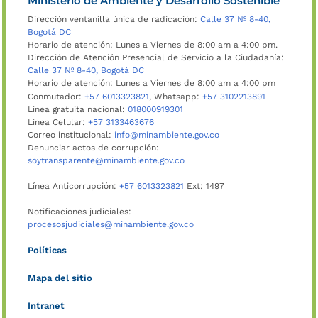
Ministerio de Ambiente y Desarrollo Sostenible
Dirección ventanilla única de radicación:
Calle 37 Nº 8-40,
Bogotá DC
Horario de atención: Lunes a Viernes de 8:00 am a 4:00 pm.
Dirección de Atención Presencial de Servicio a la Ciudadanía:
Calle 37 Nº 8-40, Bogotá DC
Horario de atención: Lunes a Viernes de 8:00 am a 4:00 pm
Conmutador:
+57 6013323821
, Whatsapp:
+57 3102213891
Línea gratuita nacional:
018000919301
Línea Celular:
+57 3133463676
Correo institucional:
info@minambiente.gov.co
Denunciar actos de corrupción:
soytransparente@minambiente.gov.co
Línea Anticorrupción:
+57 6013323821
Ext: 1497
Notificaciones judiciales:
procesosjudiciales@minambiente.gov.co
Políticas
Mapa del sitio
Intranet