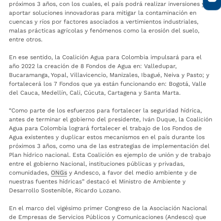
próximos 3 años, con los cuales, el país podrá realizar inversiones y
aportar soluciones innovadoras para mitigar la contaminación en
cuencas y ríos por factores asociados a vertimientos industriales,
malas prácticas agrícolas y fenómenos como la erosión del suelo,
entre otros.
En ese sentido, la Coalición Agua para Colombia impulsará para el
año 2022 la creación de 8 Fondos de Agua en: Valledupar,
Bucaramanga, Yopal, Villavicencio, Manizales, Ibagué, Neiva y Pasto; y
fortalecerá los 7 Fondos que ya están funcionando en: Bogotá, Valle
del Cauca, Medellín, Cali, Cúcuta, Cartagena y Santa Marta.
“Como parte de los esfuerzos para fortalecer la seguridad hídrica,
antes de terminar el gobierno del presidente, Iván Duque, la Coalición
Agua para Colombia logrará fortalecer el trabajo de los Fondos de
Agua existentes y duplicar estos mecanismos en el país durante los
próximos 3 años, como una de las estrategias de implementación del
Plan hídrico nacional. Esta Coalición es ejemplo de unión y de trabajo
entre el gobierno Nacional, instituciones públicas y privadas,
comunidades,
ONGs
y Andesco, a favor del medio ambiente y de
nuestras fuentes hídricas” destacó el Ministro de Ambiente y
Desarrollo Sostenible, Ricardo Lozano.
En el marco del vigésimo primer Congreso de la Asociación Nacional
de Empresas de Servicios Públicos y Comunicaciones (Andesco) que