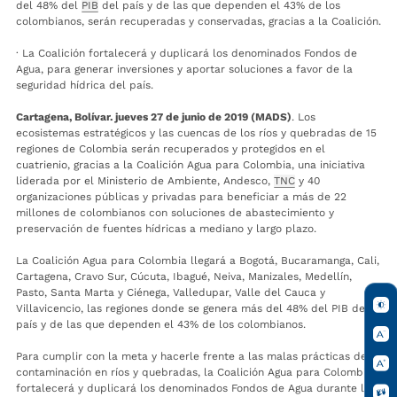
del 48% del
PIB
del país y de las que dependen el 43% de los
colombianos, serán recuperadas y conservadas, gracias a la Coalición.
· La Coalición fortalecerá y duplicará los denominados Fondos de
Agua, para generar inversiones y aportar soluciones a favor de la
seguridad hídrica del país.
Cartagena, Bolívar. jueves 27 de junio de 2019 (MADS)
. Los
ecosistemas estratégicos y las cuencas de los ríos y quebradas de 15
regiones de Colombia serán recuperados y protegidos en el
cuatrienio, gracias a la Coalición Agua para Colombia, una iniciativa
liderada por el Ministerio de Ambiente, Andesco,
TNC
y 40
organizaciones públicas y privadas para beneficiar a más de 22
millones de colombianos con soluciones de abastecimiento y
preservación de fuentes hídricas a mediano y largo plazo.
La Coalición Agua para Colombia llegará a Bogotá, Bucaramanga, Cali,
Cartagena, Cravo Sur, Cúcuta, Ibagué, Neiva, Manizales, Medellín,
Pasto, Santa Marta y Ciénega, Valledupar, Valle del Cauca y
Villavicencio, las regiones donde se genera más del 48% del PIB del
país y de las que dependen el 43% de los colombianos.
Para cumplir con la meta y hacerle frente a las malas prácticas de
contaminación en ríos y quebradas, la Coalición Agua para Colombia
fortalecerá y duplicará los denominados Fondos de Agua durante los